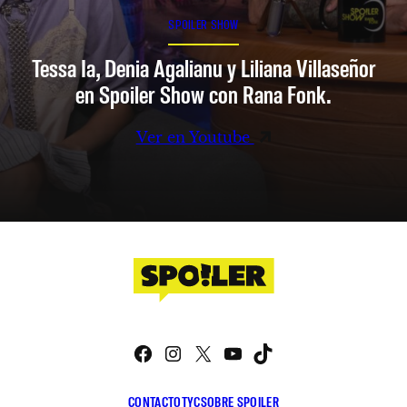
SPOILER SHOW
Tessa Ia, Denia Agalianu y Liliana Villaseñor
en Spoiler Show con Rana Fonk.
Ver en Youtube
Facebook
Instagram
X
YouTube
TikTok
CONTACTO
TYC
SOBRE SPOILER