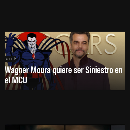
HACE 1 DÍA
Wagner Moura quiere ser Siniestro en
el MCU