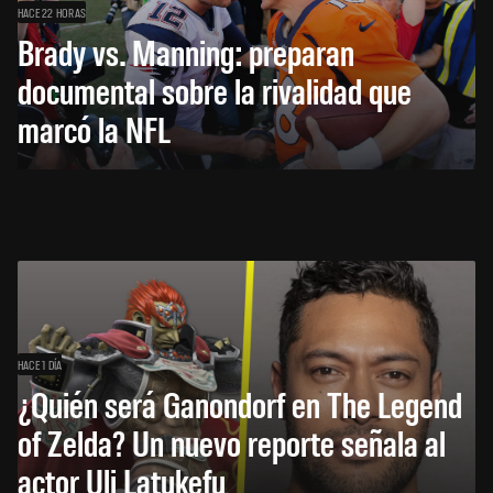
HACE 22 HORAS
Brady vs. Manning: preparan
documental sobre la rivalidad que
marcó la NFL
HACE 1 DÍA
¿Quién será Ganondorf en The Legend
of Zelda? Un nuevo reporte señala al
actor Uli Latukefu