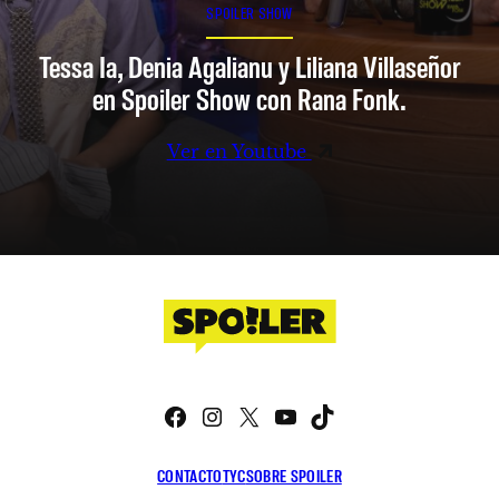
SPOILER SHOW
Tessa Ia, Denia Agalianu y Liliana Villaseñor
en Spoiler Show con Rana Fonk.
Ver en Youtube
Facebook
Instagram
X
YouTube
TikTok
CONTACTO
TYC
SOBRE SPOILER