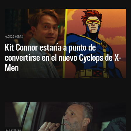
HACE 20 HORAS
Kit Connor estaría a punto de
convertirse en el nuevo Cyclops de X-
Men
HACE 21 HORAS