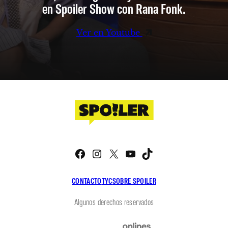
en Spoiler Show con Rana Fonk.
Ver en Youtube
Facebook
Instagram
X
YouTube
TikTok
CONTACTO
TYC
SOBRE SPOILER
Algunos derechos reservados