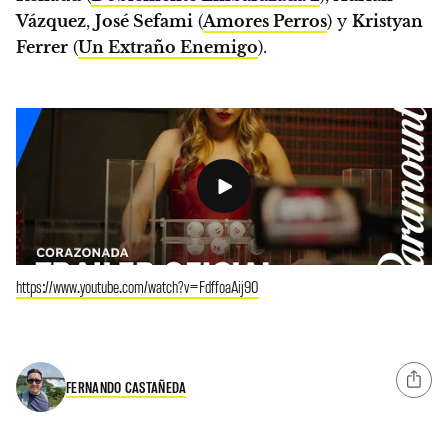
Vázquez
,
José Sefami
(
Amores Perros
) y
Kristyan
Ferrer
(
Un Extraño Enemigo
).
https://www.youtube.com/watch?v=FdffoaAij90
FERNANDO CASTAÑEDA