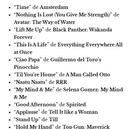
“
Time
” de
Amsterdam
“
Nothing Is Lost
(
You Give Me Strength
)” de
Avatar: The Way of Water
“
Lift Me Up
” de
Black Panther: Wakanda
Forever
“
This Is A Life
” de
Everything Everywhere All
at Once
“
Ciao Papa
” de
Guillermo del Toro’s
Pinocchio
“
Til You’re Home
” de
A Man Called Otto
“
Naatu Naatu
” de
RRR
“
My Mind & Me
” de
Selena Gomez: My Mind
& Me
“
Good Afternoon
” de
Spirited
“
Applause
” de
Tell It like a Woman
“
Stand Up
” de
Till
“
Hold My Hand
” de
Top Gun: Maverick