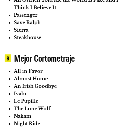
An Ostrich Told Me the World Is Fake and I
Think I Believe It
Passenger
Save Ralph
Sierra
Steakhouse
Mejor Cortometraje
8
All in Favor
Almost Home
An Irish Goodbye
Ivalu
Le Pupille
The Lone Wolf
Nakam
Night Ride