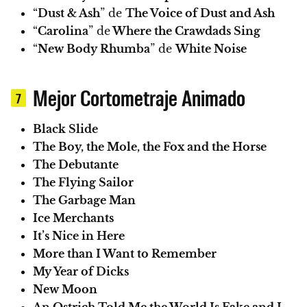
“
Dust & Ash
” de
The Voice of Dust and Ash
“
Carolina
” de
Where the Crawdads Sing
“
New Body Rhumba
” de
White Noise
Mejor Cortometraje Animado
7
Black Slide
The Boy, the Mole, the Fox and the Horse
The Debutante
The Flying Sailor
The Garbage Man
Ice Merchants
It’s Nice in Here
More than I Want to Remember
My Year of Dicks
New Moon