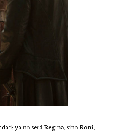
udad; ya no será
Regina
, sino
Roni
,