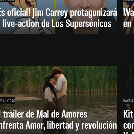
Es oficial! Jim Carrey protagonizará
Wa
l live-action de Los Supersónicos
en
E 4 HORAS
HACE 4
l trailer de Mal de Amores
Kit
nfrenta Amor, libertad y revolución
con