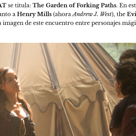
AT
se titula:
The Garden of Forking Paths
. En es
junto a
Henry Mills
(ahora
Andrew J. West
), the
Ev
ra imagen de este encuentro entre personajes mági