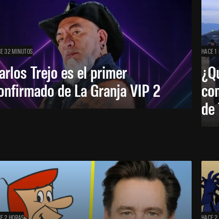
E 32 MINUTOS
HACE 1
arlos Trejo es el primer
¿Qu
onfirmado de La Granja VIP 2
co
de
E 2 HORAS
HACE 2