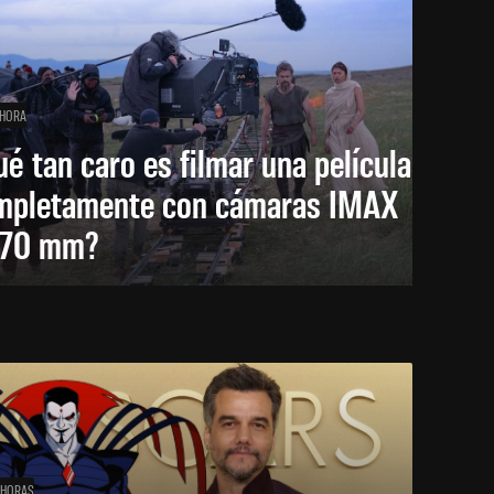
 HORA
é tan caro es filmar una película
mpletamente con cámaras IMAX
 70 mm?
 HORAS