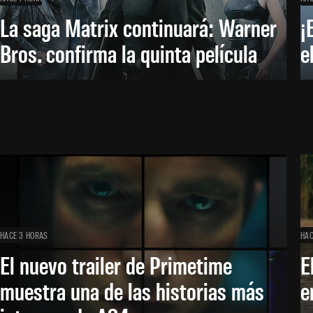
La saga Matrix continuará: Warner
¡
Bros. confirma la quinta película
e
HACE 3 HORAS
HAC
El nuevo trailer de Primetime
E
muestra una de las historias más
e