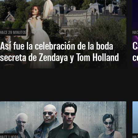
HACE 29 MINUTOS
HAC
Así fue la celebración de la boda
C
secreta de Zendaya y Tom Holland
c
HACE 1 HORA
HAC