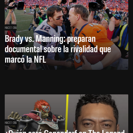
HACE 1 DÍA
Brady vs. Manning: preparan
documental sobre la rivalidad que
marcó la NFL
HACE 1 DÍA
¿Quién será Ganondorf en The Legend