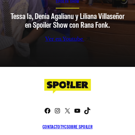
SPOILER SHOW
Tessa Ia, Denia Agalianu y Liliana Villaseñor
en Spoiler Show con Rana Fonk.
Ver en Youtube
Facebook
Instagram
X
YouTube
TikTok
CONTACTO
TYC
SOBRE SPOILER