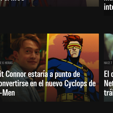
in
E 6 HORAS
HACE 7
it Connor estaría a punto de
El 
onvertirse en el nuevo Cyclops de
Net
-Men
trá