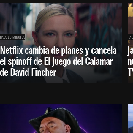
HACE 23 MINUTOS
HAC
Netflix cambia de planes y cancela
J
el spinoff de El Juego del Calamar
n
de David Fincher
T