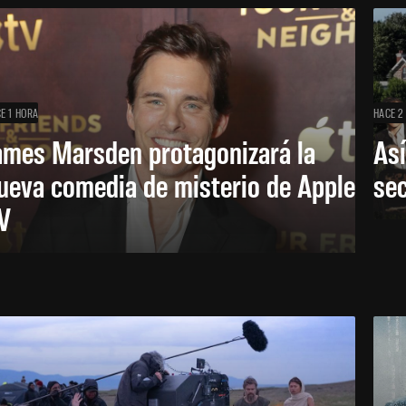
E 1 HORA
HACE 2
ames Marsden protagonizará la
Así
ueva comedia de misterio de Apple
se
V