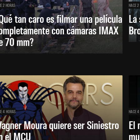
E 2 HORAS
HACE 2
Qué tan caro es filmar una película
La 
ompletamente con cámaras IMAX
Bro
e 70 mm?
E 4 HORAS
HACE 4
agner Moura quiere ser Siniestro
El 
n el MCU
mue