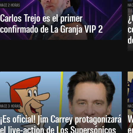
HACE 2 HORAS
HAC
Carlos Trejo es el primer
¿
confirmado de La Granja VIP 2
c
d
HACE 3 HORAS
HAC
¡Es oficial! Jim Carrey protagonizará
W
el live-action de Los Supersónicos
e