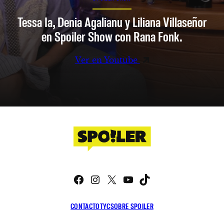
Tessa Ia, Denia Agalianu y Liliana Villaseñor
en Spoiler Show con Rana Fonk.
Ver en Youtube
Facebook
Instagram
X
YouTube
TikTok
CONTACTO
TYC
SOBRE SPOILER