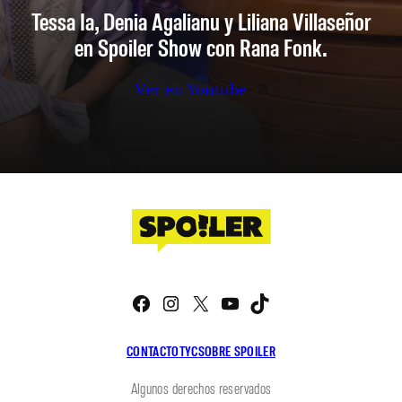
Tessa Ia, Denia Agalianu y Liliana Villaseñor
en Spoiler Show con Rana Fonk.
Ver en Youtube
Facebook
Instagram
X
YouTube
TikTok
CONTACTO
TYC
SOBRE SPOILER
Algunos derechos reservados