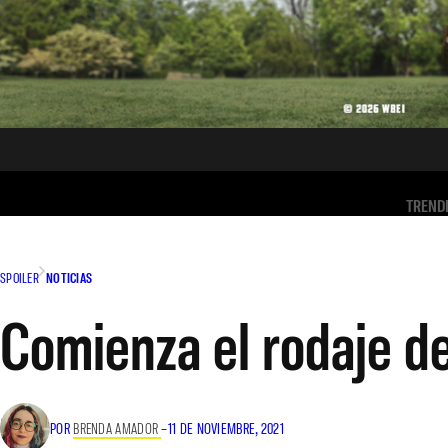
TREND
SPOILER
NOTICIAS
Comienza el rodaje de
POR
BRENDA AMADOR
–
11 DE NOVIEMBRE, 2021