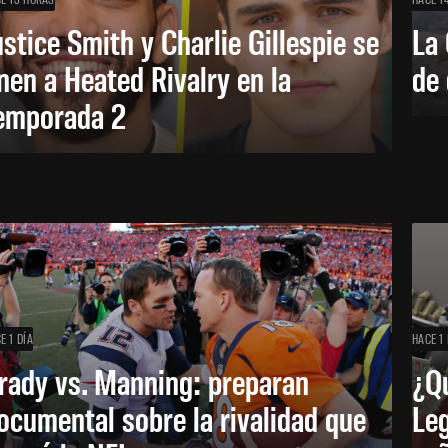
ustice Smith y Charlie Gillespie se
La 
nen a Heated Rivalry en la
de 
emporada 2
E 1 DÍA
HACE 1 
rady vs. Manning: preparan
¿Q
ocumental sobre la rivalidad que
Leg