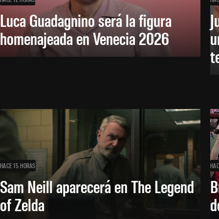
Luca Guadagnino será la figura
J
homenajeada en Venecia 2026
u
t
HACE 15 HORAS
HAC
Sam Neill aparecerá en The Legend
B
of Zelda
d