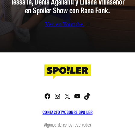
Tessa Ia, Denia Agalianu y Liliana Villaseñor
en Spoiler Show con Rana Fonk.
Ver en Youtube
Facebook
Instagram
X
YouTube
TikTok
CONTACTO
TYC
SOBRE SPOILER
Algunos derechos reservados