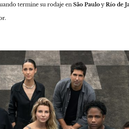
uando termine su rodaje en
São Paulo
y
Río de J
or.