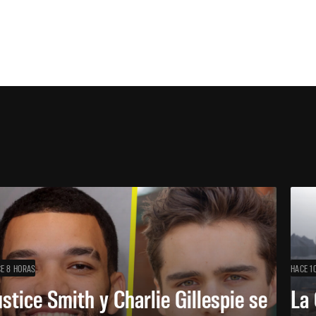
E 8 HORAS
HACE 1
ustice Smith y Charlie Gillespie se
La 