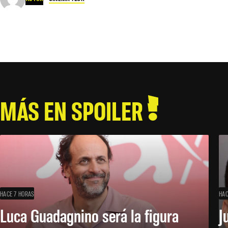
MÁS EN SPOILER
HACE 7 HORAS
HAC
Luca Guadagnino será la figura
J