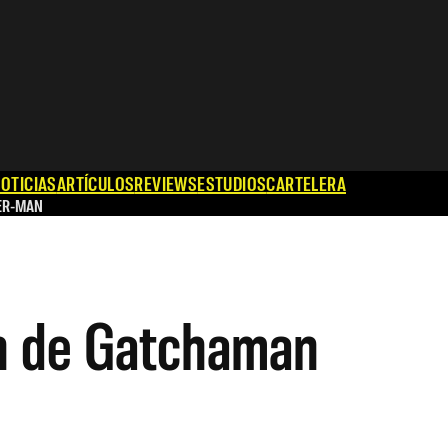
OTICIAS
ARTÍCULOS
REVIEWS
ESTUDIOS
CARTELERA
ER-MAN
n de Gatchaman