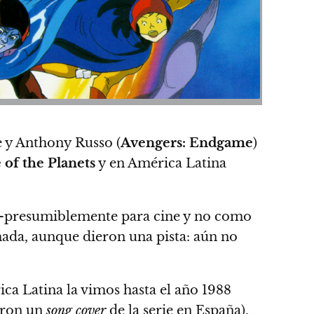
e y Anthony Russo (
Avengers: Endgame
)
e of the Planets
y en América Latina
o –presumiblemente para cine y no como
mada
, aunque dieron una pista: aún no
ca Latina la vimos hasta el año 1988
eron un
song cover
de la serie en España),