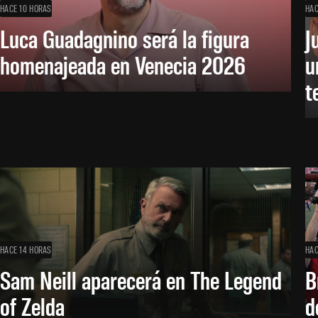
HACE 10 HORAS
HAC
Luca Guadagnino será la figura
J
homenajeada en Venecia 2026
u
t
HACE 14 HORAS
HAC
Sam Neill aparecerá en The Legend
B
of Zelda
d