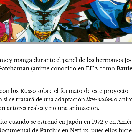
nime y manga durante el panel de los hermanos Jo
Gatchaman
(anime conocido en EUA como
Battl
 con los Russo sobre el formato de este proyect
 si se tratará de una adaptación
live-action
o ani
on actores reales
y no una animación.
ito cuando se estrenó en Japón en 1972 y en Améri
l documental de
Parchis
en Netflix
, pues ellos hici