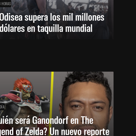
3 HORAS
Odisea supera los mil millones
dólares en taquilla mundial
DÍA
uién será Ganondorf en The
end of Zelda? Un nuevo reporte