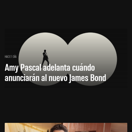
HACE 1 DÍA
Amy Pascal adelanta cuándo
anunciarán al nuevo James Bond