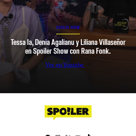
SPOILER SHOW
Tessa Ia, Denia Agalianu y Liliana Villaseñor
en Spoiler Show con Rana Fonk.
Ver en Youtube
Facebook
Instagram
X
YouTube
TikTok