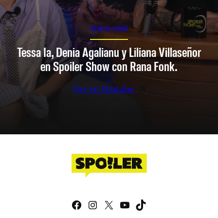
SPOILER SHOW
Tessa Ia, Denia Agalianu y Liliana Villaseñor
en Spoiler Show con Rana Fonk.
Ver en Youtube
Facebook
Instagram
X
YouTube
TikTok