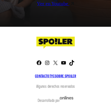
Ver en Youtube
Facebook
Instagram
X
YouTube
TikTok
CONTACTO
TYC
SOBRE SPOILER
Algunos derechos reservados
Desarrollado por