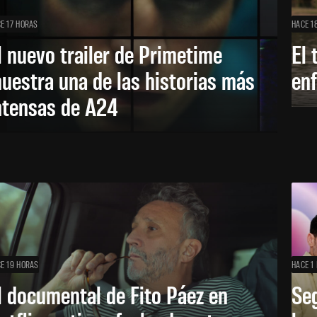
E 17 HORAS
HACE 1
l nuevo trailer de Primetime
El 
uestra una de las historias más
enf
ntensas de A24
E 19 HORAS
HACE 1 
l documental de Fito Páez en
Se