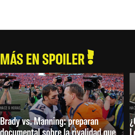
MÁS EN SPOILER
HACE 9 HORAS
HAC
Brady vs. Manning: preparan
¿
documental sobre la rivalidad que
L