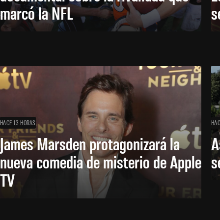
marcó la NFL
s
HACE 13 HORAS
HAC
James Marsden protagonizará la
A
nueva comedia de misterio de Apple
s
TV