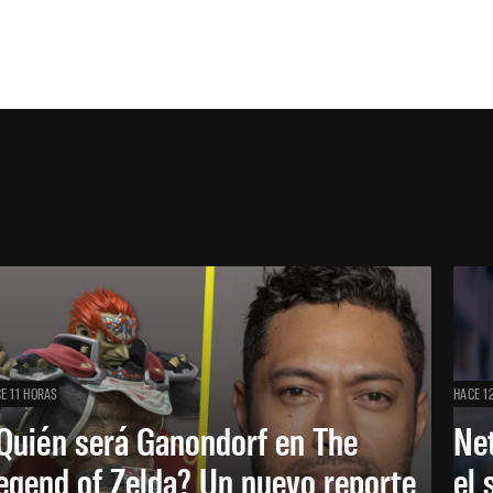
E 11 HORAS
HACE 1
Quién será Ganondorf en The
Net
egend of Zelda? Un nuevo reporte
el 