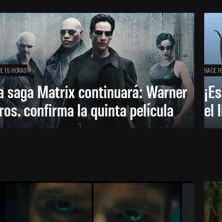
E 15 HORAS
HACE 1
a saga Matrix continuará: Warner
¡Es
ros. confirma la quinta película
el 