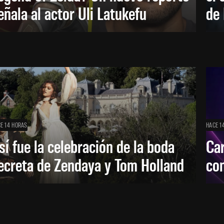
eñala al actor Uli Latukefu
de 
E 14 HORAS
HACE 1
sí fue la celebración de la boda
Car
ecreta de Zendaya y Tom Holland
con