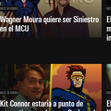
HACE 16 HORAS
HAC
Wagner Moura quiere ser Siniestro
E
en el MCU
m
i
HACE 18 HORAS
HAC
Kit Connor estaría a punto de
E