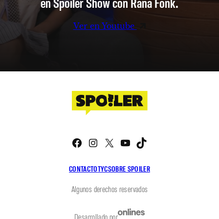
en Spoiler Show con Rana Fonk.
Ver en Youtube
Facebook
Instagram
X
YouTube
TikTok
CONTACTO
TYC
SOBRE SPOILER
Algunos derechos reservados
Desarrollado por