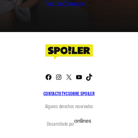
Ver en Youtube
Facebook
Instagram
X
YouTube
TikTok
CONTACTO
TYC
SOBRE SPOILER
Algunos derechos reservados
Desarrollado por