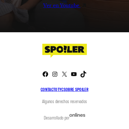
Ver en Youtube
Facebook
Instagram
X
YouTube
TikTok
CONTACTO
TYC
SOBRE SPOILER
Algunos derechos reservados
Desarrollado por