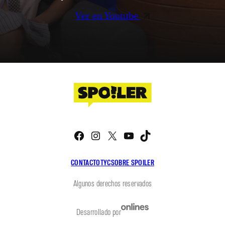
Ver en Youtube
Facebook
Instagram
X
YouTube
TikTok
CONTACTO
TYC
SOBRE SPOILER
Algunos derechos reservados
Desarrollado por