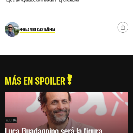
FERNANDO CASTAÑEDA
MÁS EN SPOILER
HACE 1 DÍA
Luca Guadagnino será la figura