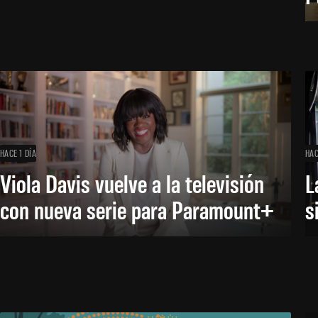
HACE 1 DÍA
HAC
Viola Davis vuelve a la televisión
L
con nueva serie para Paramount+
s