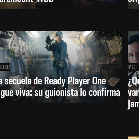
E 1 DÍA
HACE 1 
a secuela de Ready Player One
¿Qu
igue viva: su guionista lo confirma
van
Ja