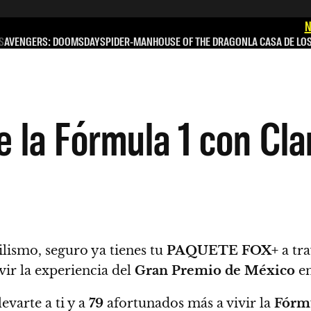
N
S
AVENGERS: DOOMSDAY
SPIDER-MAN
HOUSE OF THE DRAGON
LA CASA DE LO
de la Fórmula 1 con Cl
ilismo, seguro ya tienes tu
PAQUETE FOX+
a tra
vir la experiencia del
Gran Premio de México
en
evarte a ti y a
79
afortunados más a vivir la
Fórmu