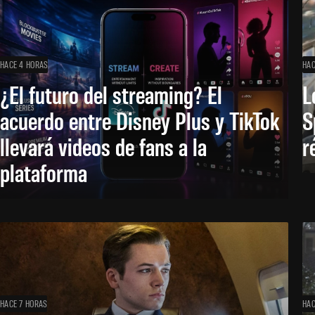
HACE 4 HORAS
HAC
¿El futuro del streaming? El
L
acuerdo entre Disney Plus y TikTok
S
llevará videos de fans a la
r
plataforma
HACE 7 HORAS
HAC