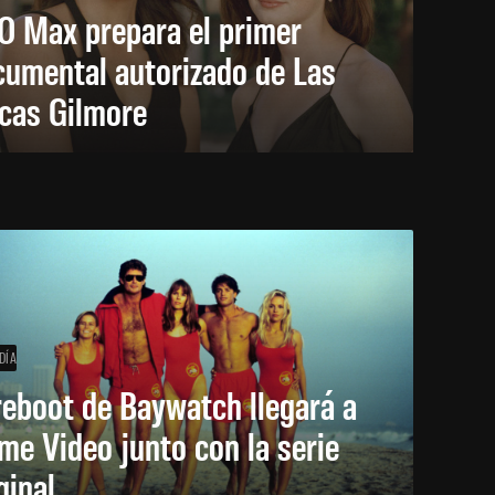
O Max prepara el primer
cumental autorizado de Las
icas Gilmore
DÍA
reboot de Baywatch llegará a
me Video junto con la serie
ginal