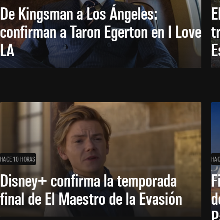
De Kingsman a Los Ángeles:
E
confirman a Taron Egerton en I Love
t
LA
E
HACE 10 HORAS
HAC
Disney+ confirma la temporada
F
final de El Maestro de la Evasión
d
P