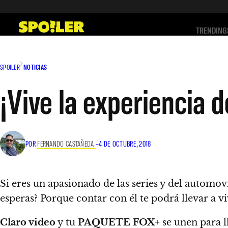
Saltar
al
TRENDING
contenido
SPOILER
NOTICIAS
¡Vive la experiencia 
POR
FERNANDO CASTAÑEDA
–
4 DE OCTUBRE, 2018
Si eres un apasionado de las series y del automov
esperas?
Porque contar con él te podrá llevar a vi
Claro video
y tu
PAQUETE FOX+
se unen para ll