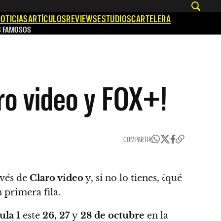
OTICIAS
ARTÍCULOS
REVIEWS
ESTUDIOS
CARTELERA
S FAMOSOS
aro video y FOX+!
COMPARTIR
vés de
Claro video
y, si no lo tienes, ¿qué
 primera fila.
la 1
este
26, 27
y
28 de octubre
en la