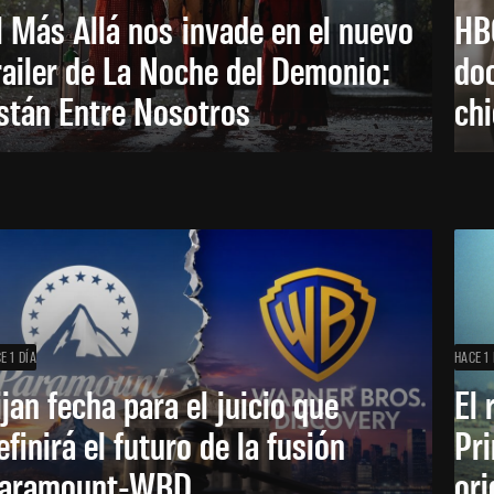
l Más Allá nos invade en el nuevo
HB
railer de La Noche del Demonio:
do
stán Entre Nosotros
ch
E 1 DÍA
HACE 1 
ijan fecha para el juicio que
El 
efinirá el futuro de la fusión
Pri
aramount-WBD
ori