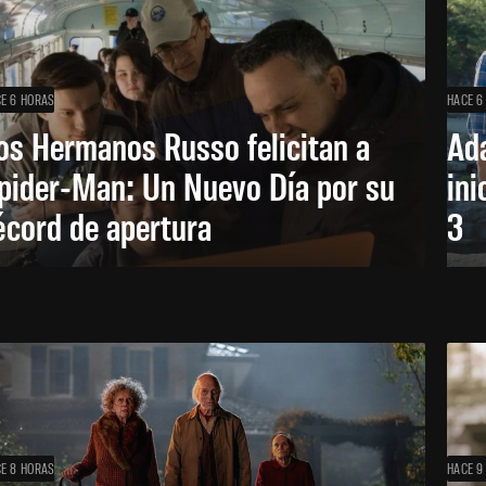
E 6 HORAS
HACE 6
os Hermanos Russo felicitan a
Ada
pider-Man: Un Nuevo Día por su
ini
écord de apertura
3
E 8 HORAS
HACE 9