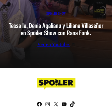
SPOILER SHOW
Tessa Ia, Denia Agalianu y Liliana Villaseñor
en Spoiler Show con Rana Fonk.
Ver en Youtube
Facebook
Instagram
X
YouTube
TikTok