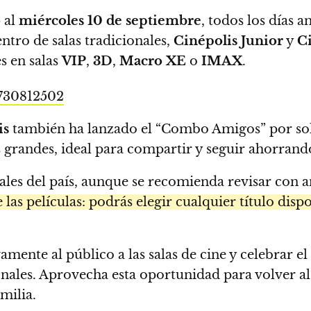
o
al
miércoles 10 de septiembre
, todos los días a
ntro de salas tradicionales,
Cinépolis Junior
y
Ci
s en salas
VIP
,
3D
,
Macro XE
o
IMAX
.
0730812502
is
también ha lanzado el “Combo Amigos” por s
grandes, ideal para compartir y seguir ahorrando e
es del país, aunque se recomienda revisar con anti
 las películas: podrás elegir cualquier título dis
mente al público a las salas de cine y celebrar el
onales. Aprovecha esta oportunidad para volver al 
milia.