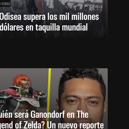
3 HORAS
Odisea supera los mil millones
dólares en taquilla mundial
DÍA
uién será Ganondorf en The
end of Zelda? Un nuevo reporte