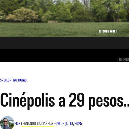
TREND
SPOILER
NOTICIAS
Cinépolis a 29 pesos
POR
FERNANDO CASTAÑEDA
–
29 DE JULIO, 2025