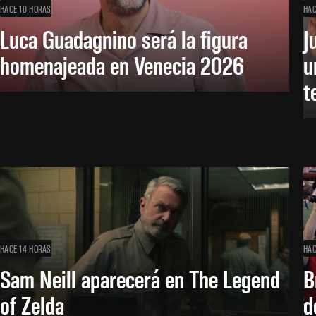
HACE 10 HORAS
HAC
Luca Guadagnino será la figura
J
homenajeada en Venecia 2026
u
t
HACE 14 HORAS
HAC
Sam Neill aparecerá en The Legend
B
of Zelda
d