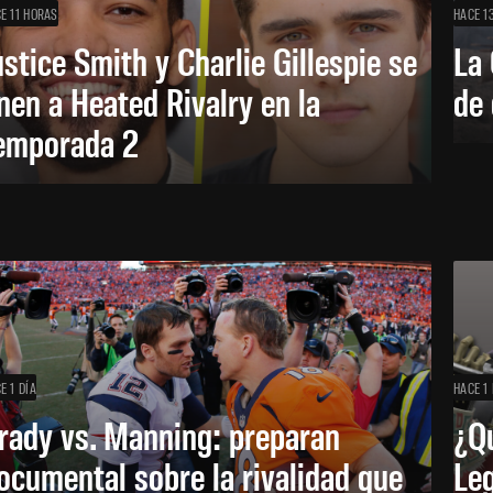
E 11 HORAS
HACE 1
ustice Smith y Charlie Gillespie se
La 
nen a Heated Rivalry en la
de 
emporada 2
E 1 DÍA
HACE 1 
rady vs. Manning: preparan
¿Q
ocumental sobre la rivalidad que
Leg