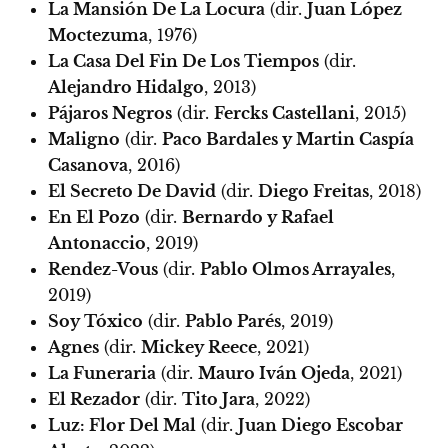
La Mansión De La Locura
(dir.
Juan López
Moctezuma
, 1976)
La Casa Del Fin De Los Tiempos
(dir.
Alejandro Hidalgo
, 2013)
Pájaros Negros
(dir.
Fercks Castellani
, 2015)
Maligno
(dir.
Paco Bardales y Martin Caspía
Casanova
, 2016)
El Secreto De David
(dir.
Diego Freitas
, 2018)
En El Pozo
(dir.
Bernardo y Rafael
Antonaccio
, 2019)
Rendez-Vous
(dir.
Pablo Olmos Arrayales
,
2019)
Soy Tóxico
(dir.
Pablo Parés
, 2019)
Agnes
(dir.
Mickey Reece
, 2021)
La Funeraria
(dir.
Mauro Iván Ojeda
, 2021)
El Rezador
(dir.
Tito Jara
, 2022)
Luz: Flor Del Mal
(dir.
Juan Diego Escobar