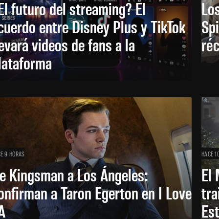
El futuro del streaming? El
Los
cuerdo entre Disney Plus y TikTok
Sp
levará videos de fans a la
réc
lataforma
E 9 HORAS
HACE 1
e Kingsman a Los Ángeles:
El 
onfirman a Taron Egerton en I Love
tra
A
Es