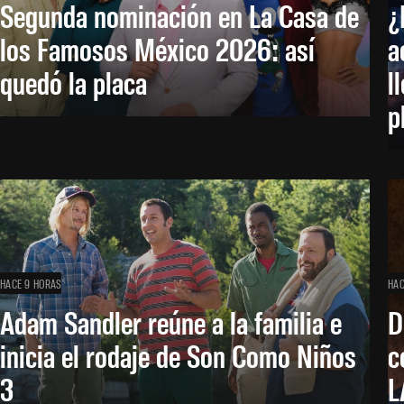
Segunda nominación en La Casa de
¿
los Famosos México 2026: así
a
quedó la placa
l
p
HACE 9 HORAS
HAC
Adam Sandler reúne a la familia e
D
inicia el rodaje de Son Como Niños
c
3
L