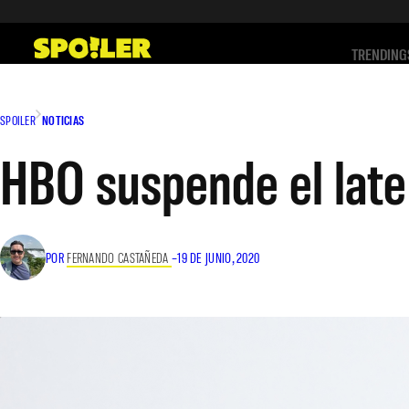
Saltar
al
TRENDING
contenido
SPOILER
NOTICIAS
HBO suspende el lat
POR
FERNANDO CASTAÑEDA
–
19 DE JUNIO, 2020