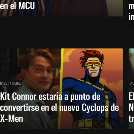
en el MCU
m
i
HACE 14 HORAS
HAC
Kit Connor estaría a punto de
E
convertirse en el nuevo Cyclops de
N
X-Men
t