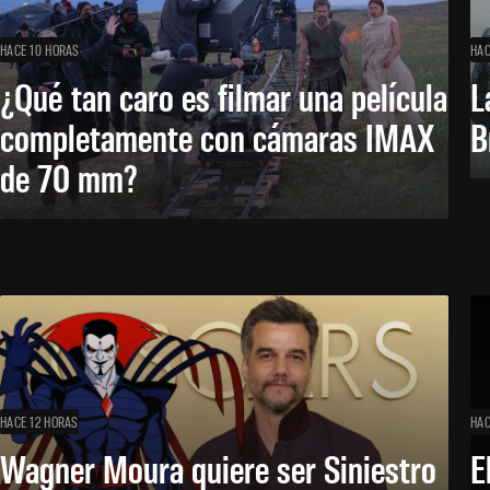
HACE 10 HORAS
HAC
¿Qué tan caro es filmar una película
L
completamente con cámaras IMAX
B
de 70 mm?
HACE 12 HORAS
HAC
Wagner Moura quiere ser Siniestro
E