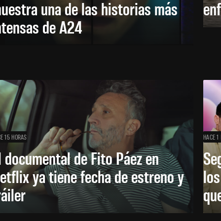
uestra una de las historias más
enf
ntensas de A24
E 15 HORAS
HACE 1 
l documental de Fito Páez en
Se
etflix ya tiene fecha de estreno y
lo
ráiler
que