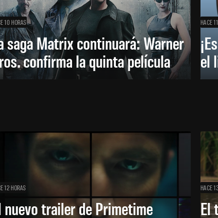
E 10 HORAS
HACE 1
a saga Matrix continuará: Warner
¡Es
ros. confirma la quinta película
el 
E 12 HORAS
HACE 1
l nuevo trailer de Primetime
El 