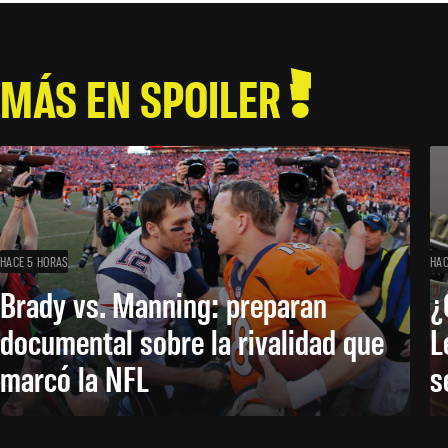
MÁS EN SPOILER
HACE 5 HORAS
HAC
Brady vs. Manning: preparan
¿
documental sobre la rivalidad que
L
marcó la NFL
s