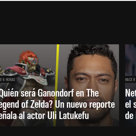
E 6 HORAS
HACE 8
Quién será Ganondorf en The
Net
egend of Zelda? Un nuevo reporte
el 
eñala al actor Uli Latukefu
de 