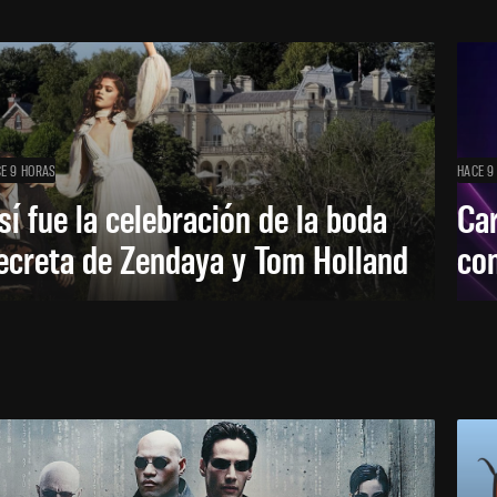
E 9 HORAS
HACE 9
sí fue la celebración de la boda
Car
ecreta de Zendaya y Tom Holland
con