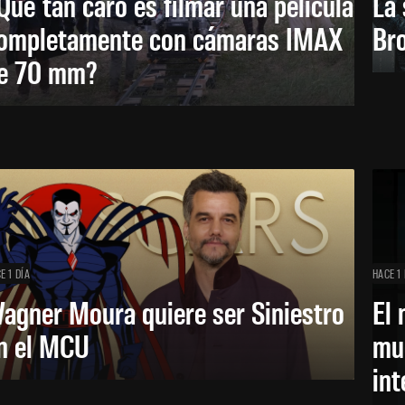
Qué tan caro es filmar una película
La 
ompletamente con cámaras IMAX
Bro
e 70 mm?
E 1 DÍA
HACE 1 
agner Moura quiere ser Siniestro
El 
n el MCU
mue
in