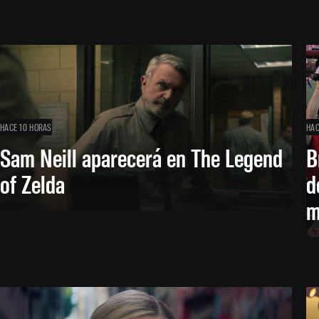
HACE 10 HORAS
HAC
Sam Neill aparecerá en The Legend
B
of Zelda
d
m