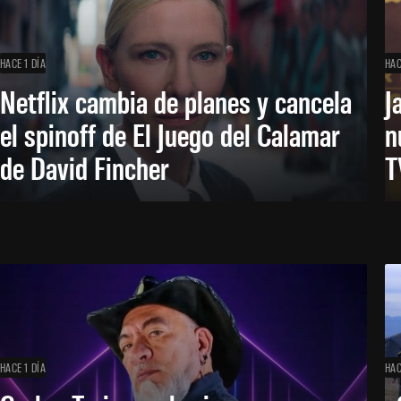
HACE 1 DÍA
HAC
Netflix cambia de planes y cancela
J
el spinoff de El Juego del Calamar
n
de David Fincher
T
HACE 1 DÍA
HAC