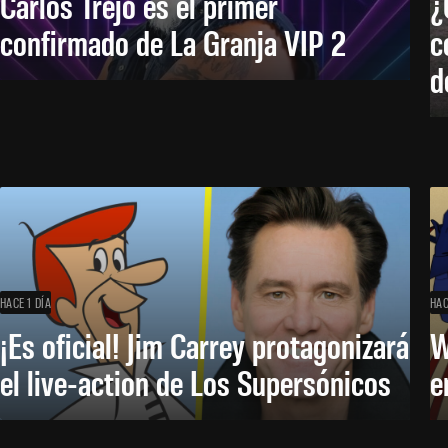
Carlos Trejo es el primer
¿
confirmado de La Granja VIP 2
c
d
HACE 1 DÍA
HAC
¡Es oficial! Jim Carrey protagonizará
W
el live-action de Los Supersónicos
e