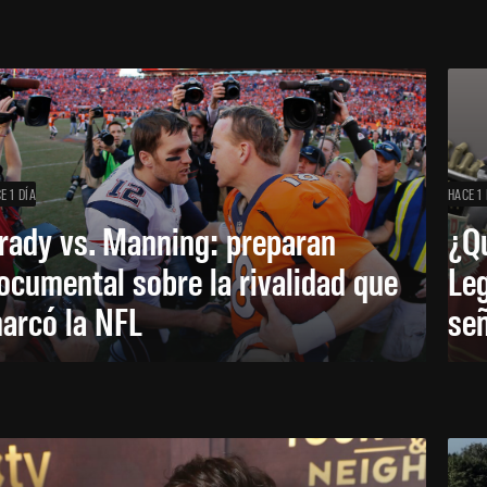
E 1 DÍA
HACE 1 
rady vs. Manning: preparan
¿Q
ocumental sobre la rivalidad que
Leg
arcó la NFL
señ