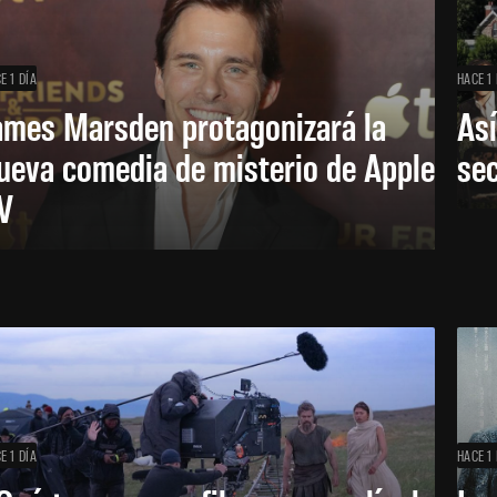
E 1 DÍA
HACE 1 
ames Marsden protagonizará la
Así
ueva comedia de misterio de Apple
se
V
E 1 DÍA
HACE 1 