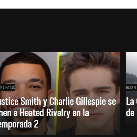
E 7 HORAS
HACE 9
ustice Smith y Charlie Gillespie se
La 
nen a Heated Rivalry en la
de 
emporada 2