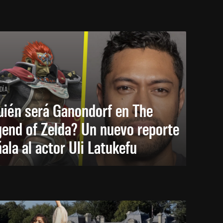
DÍA
uién será Ganondorf en The
end of Zelda? Un nuevo reporte
ala al actor Uli Latukefu