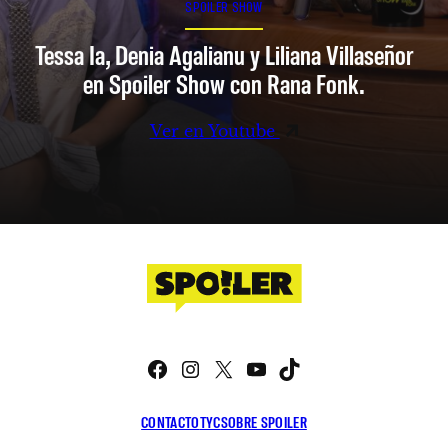
SPOILER SHOW
Tessa Ia, Denia Agalianu y Liliana Villaseñor
en Spoiler Show con Rana Fonk.
Ver en Youtube
Facebook
Instagram
X
YouTube
TikTok
CONTACTO
TYC
SOBRE SPOILER