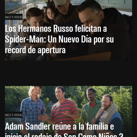
HACE 11 HORAS
Los Hermanos Russo felicitan a
Spider-Man: Un Nuevo Día por su
récord de apertura
HACE 11 HORAS
Adam Sandler reúne a la familia e
inicia el rodaje de Son Como Niños 3