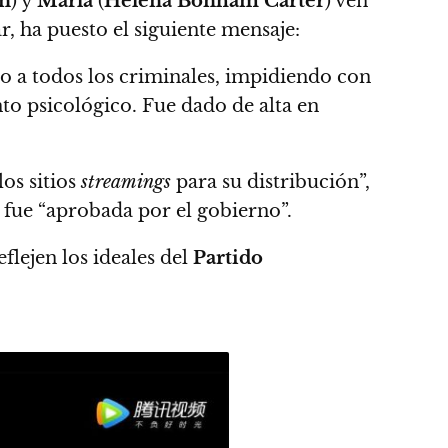
n
) y
Marla
(
Helena Bonham Carter
) ven
r, ha puesto el siguiente mensaje:
vo a todos los criminales, impidiendo con
o psicológico. Fue dado de alta en
los sitios
streamings
para su distribución”,
, fue “aprobada por el gobierno”.
flejen los ideales del
Partido