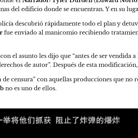
donde el
Narrador/Tyler Durden
(
Edward Norto
nas del edificio donde se encuentran.
Y en su luga
policía descubrió rápidamente todo el plan y detu
r
fue enviado al manicomio recibiendo tratamient
n el asunto les dijo que “antes de ser vendida a 
s derechos de autor”. Después de esta modificación
a de censura” con aquellas producciones que no re
ub
no es uno de ellos.