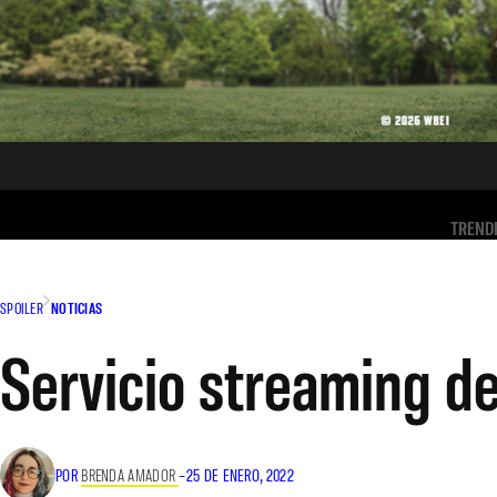
TREND
SPOILER
NOTICIAS
Servicio streaming de
POR
BRENDA AMADOR
–
25 DE ENERO, 2022