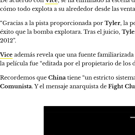
De acuerdo con
Vice
,
se ha eliminado la escena 
cómo todo explota a su alrededor desde las venta
“Gracias a la pista proporcionada por
Tyler
, la 
éxito que la bomba explotara.
Tras el juicio,
Tyle
2012”.
Vice
además revela que una fuente familiarizada co
la película fue “editada por el propietario de lo
Recordemos que
China
tiene “un estricto sistem
Comunista
. Y el mensaje anarquista de
Fight Cl