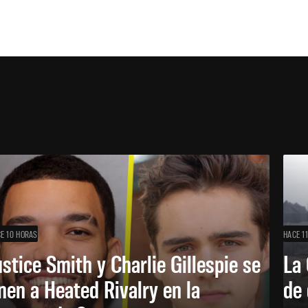
E 10 HORAS
HACE 1
ustice Smith y Charlie Gillespie se
La 
nen a Heated Rivalry en la
de 