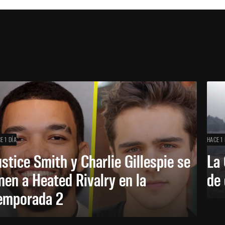
E 1 DÍA
HACE 1 
ustice Smith y Charlie Gillespie se
La 
nen a Heated Rivalry en la
de 
emporada 2