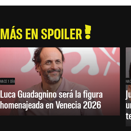
MÁS EN SPOILER
HACE 1 DÍA
HAC
Luca Guadagnino será la figura
J
homenajeada en Venecia 2026
u
t