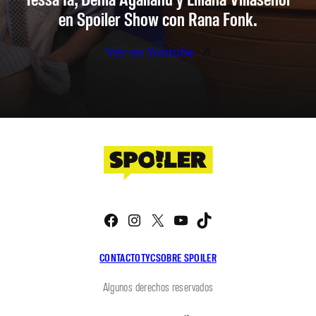
en Spoiler Show con Rana Fonk.
Ver en Youtube
Facebook
Instagram
X
YouTube
TikTok
CONTACTO
TYC
SOBRE SPOILER
Algunos derechos reservados