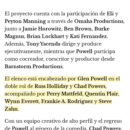
El proyecto cuenta con la participación de
Eli
y
Peyton Manning
a través de
Omaha Productions
,
junto a
Jamie Horowitz
,
Ben Brown
,
Burke
Magnus
,
Brian Lockhart
y
Kati Fernandez
.
Además,
Tony Yacenda
dirige y produce
ejecutivamente, mientras que
Powell
participa
como cocreador, coescritor y productor desde
Barnstorm Productions
.
El elenco está encabezado por
Glen Powell
en el
doble rol de
Russ Holliday
y
Chad Powers
,
acompañado por
Perry Mattfeld
,
Quentin Plair
,
Wynn Everett
,
Frankie A. Rodriguez
y
Steve
Zahn
.
Con un equipo creativo de alto perfil y el regreso
de
Powell
al género de la comedia,
Chad Powers: