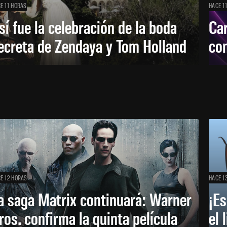
E 11 HORAS
HACE 1
sí fue la celebración de la boda
Car
ecreta de Zendaya y Tom Holland
con
E 12 HORAS
HACE 1
a saga Matrix continuará: Warner
¡Es
ros. confirma la quinta película
el 