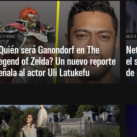
E 8 HORAS
HACE 9
Quién será Ganondorf en The
Net
egend of Zelda? Un nuevo reporte
el 
eñala al actor Uli Latukefu
de 