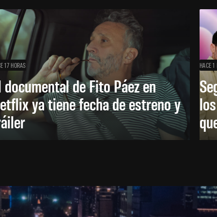
E 17 HORAS
HACE 1 
l documental de Fito Páez en
Se
etflix ya tiene fecha de estreno y
lo
ráiler
que