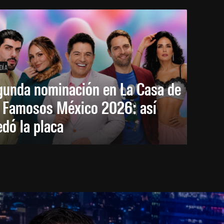
DÍA
gunda nominación en La Casa de
s Famosos México 2026: así
dó la placa