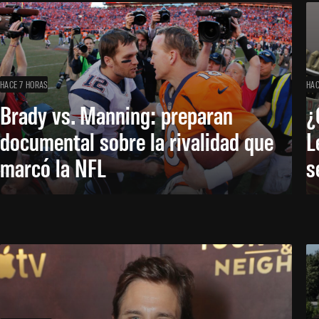
HACE 7 HORAS
HAC
Brady vs. Manning: preparan
¿
documental sobre la rivalidad que
L
marcó la NFL
s