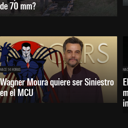
de 70 mm?
HACE 14 HORAS
HAC
Wagner Moura quiere ser Siniestro
E
en el MCU
m
i