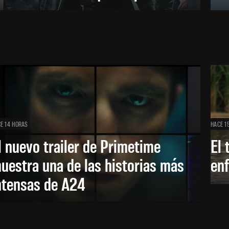
E 14 HORAS
HACE 1
l nuevo trailer de Primetime
El 
uestra una de las historias más
enf
ntensas de A24