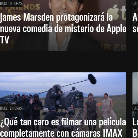
HACE 10 HORAS
HAC
James Marsden protagonizará la
A
nueva comedia de misterio de Apple
s
TV
HACE 12 HORAS
HAC
¿Qué tan caro es filmar una película
L
completamente con cámaras IMAX
B