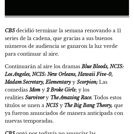
CBS
decidió terminar la semana renovando a 11
series de la cadena,
que gracias a sus buenos
números de audiencia se ganaron la luz verde
para continuar al aire.
Continuarán al aire los dramas
Blue Bloods, NCIS:
Los Angeles, NCIS: New Orleans, Hawaii Five-0,
Madam Secretary, Elementary
y
Scorpion;
Las
comedias
Mom
y
2 Broke Girls
;
y los
realities
Survivor
y
The Amazing Race.
Todos estos
títulos se unen a
NCIS
y
The Big Bang Theory,
que
ya fueron anunciados de manera anticipada con
nuevas temporadas.
CBS
optó por todavía no anunciar las