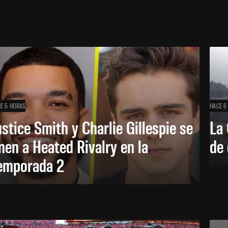
E 5 HORAS
HACE 6
ustice Smith y Charlie Gillespie se
La 
nen a Heated Rivalry en la
de 
emporada 2