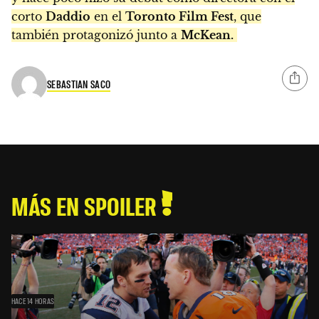
corto
Daddio
en el
Toronto Film Fest
, que
también protagonizó junto a
McKean.
SEBASTIAN SACO
MÁS EN SPOILER
HACE 14 HORAS