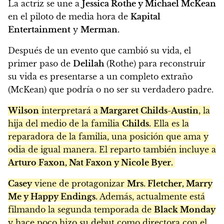
La actriz se une a
Jessica Rothe y Michael McKean
en el piloto de media hora de
Kapital
Entertainment
y
Merman.
Después de un evento que cambió su vida, el
primer paso de
Delilah
(Rothe) para reconstruir
su vida es presentarse a un completo extraño
(McKean) que podría o no ser su verdadero padre.
Wilson
interpretará a
Margaret Childs-Austin
, la
hija del medio de la familia
Childs.
Ella es la
reparadora de la familia, una posición que ama y
odia de igual manera. El reparto también incluye a
Arturo Faxon, Nat Faxon y Nicole Byer.
Casey
viene de protagonizar
Mrs. Fletcher, Marry
Me y Happy Endings.
Además, actualmente está
filmando la segunda temporada de
Black Monday
y hace poco hizo su debut como directora con el