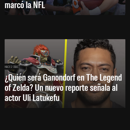
marcó la NFL
HACE 2 DÍAS
¿Quién será Ganondorf en The Legend
of Zelda? Un nuevo reporte señala al
actor Uli Latukefu