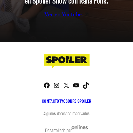
en Spoiler Show con Rana Fonk.
Ver en Youtube
Facebook
Instagram
X
YouTube
TikTok
CONTACTO
TYC
SOBRE SPOILER
Algunos derechos reservados
Desarrollado por