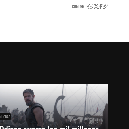
COMPARTIR
0 HORAS
Odisea supera los mil millones