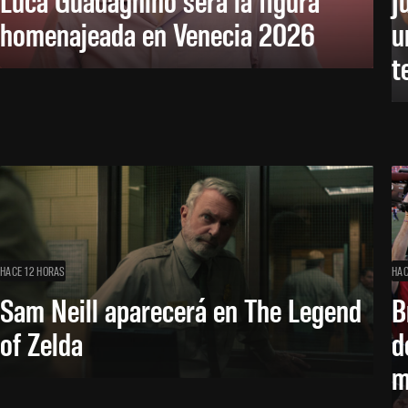
homenajeada en Venecia 2026
u
t
HACE 12 HORAS
HAC
Sam Neill aparecerá en The Legend
B
of Zelda
d
m