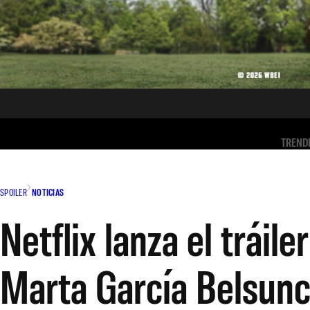
TREND
SPOILER
NOTICIAS
Netflix lanza el tráil
Marta García Belsun