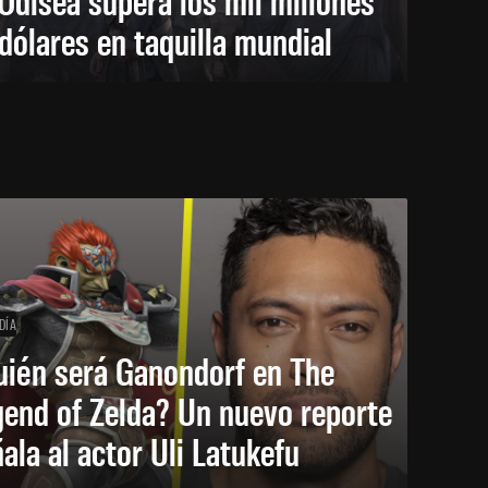
dólares en taquilla mundial
DÍA
uién será Ganondorf en The
end of Zelda? Un nuevo reporte
ala al actor Uli Latukefu