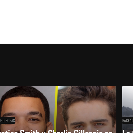
E 9 HORAS
HACE 1
ustice Smith y Charlie Gillespie se
La 