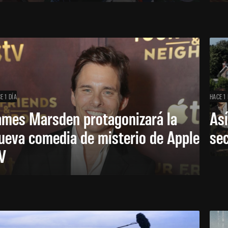
E 1 DÍA
HACE 1 
ames Marsden protagonizará la
Así
ueva comedia de misterio de Apple
se
V