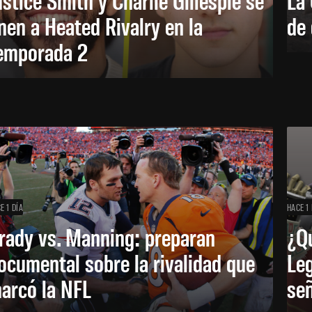
nen a Heated Rivalry en la
de 
emporada 2
E 1 DÍA
HACE 1 
rady vs. Manning: preparan
¿Q
ocumental sobre la rivalidad que
Leg
arcó la NFL
señ