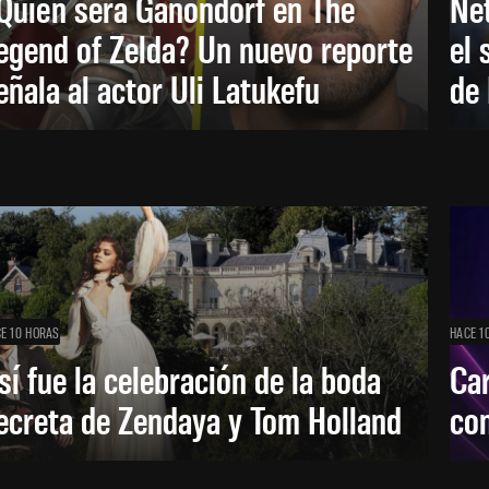
Quién será Ganondorf en The
Net
egend of Zelda? Un nuevo reporte
el 
eñala al actor Uli Latukefu
de 
E 10 HORAS
HACE 1
sí fue la celebración de la boda
Car
ecreta de Zendaya y Tom Holland
con