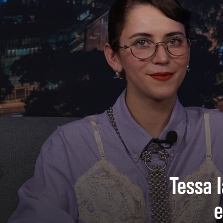
Tessa I
e