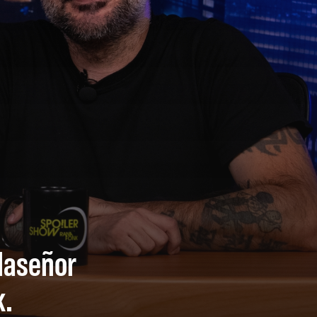
llaseñor
k.