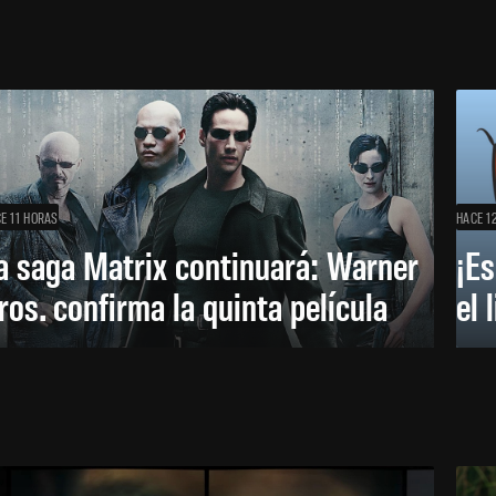
E 11 HORAS
HACE 1
a saga Matrix continuará: Warner
¡Es
ros. confirma la quinta película
el 