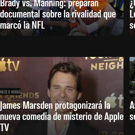
Brady vs. Manning: preparan
¿
documental sobre la rivalidad que
L
marcó la NFL
s
HACE 9 HORAS
HAC
James Marsden protagonizará la
A
nueva comedia de misterio de Apple
s
TV