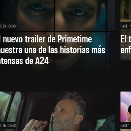
E 13 HORAS
HACE 1
l nuevo trailer de Primetime
El 
uestra una de las historias más
enf
ntensas de A24
E 15 HORAS
HACE 1 