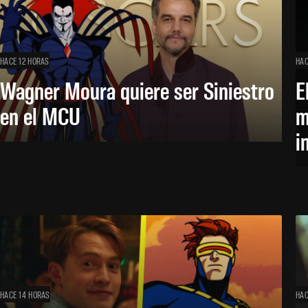
HACE 12 HORAS
HAC
Wagner Moura quiere ser Siniestro
E
en el MCU
m
i
HACE 14 HORAS
HAC