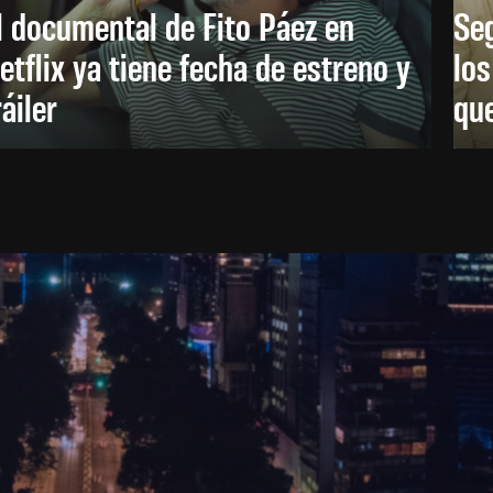
l documental de Fito Páez en
Se
etflix ya tiene fecha de estreno y
lo
ráiler
que