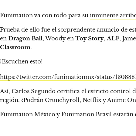
Funimation va con todo para su
inminente arribo
Prueba de ello fue el sorprendente anuncio de e
en
Dragon Ball
, Woody en
Toy Story
,
ALF
, Jam
Classroom
.
¡Escuchen esto!
https://twitter.com/funimationmx/status/13088
Así, Carlos Segundo certifica el estricto control
región.
¿Podrán Crunchyroll, Netflix y Anime One
Funimation México y Funimation Brasil
estarán 