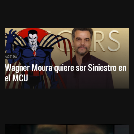
HACE 1 DÍA
Wagner Moura quiere ser Siniestro en
el MCU