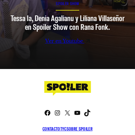
SPOILER SHOW
Tessa Ia, Denia Agalianu y Liliana Villaseñor
en Spoiler Show con Rana Fonk.
Ver en Youtube
Facebook
Instagram
X
YouTube
TikTok
CONTACTO
TYC
SOBRE SPOILER