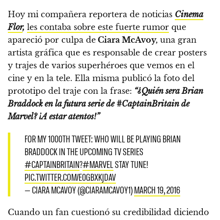
Hoy mi compañera reportera de noticias
Cinema
Flor
,
les contaba sobre este fuerte rumor
que
apareció por culpa de
Ciara McAvoy,
una gran
artista gráfica que es responsable de crear posters
y trajes de varios superhéroes que vemos en el
cine y en la tele. Ella misma publicó la foto del
prototipo del traje con la frase:
“¿Quién sera Brian
Braddock en la futura serie de
#
CaptainBritain de
Marvel? ¡A estar atentos!”
FOR MY 1000TH TWEET: WHO WILL BE PLAYING BRIAN
BRADDOCK IN THE UPCOMING TV SERIES
#CAPTAINBRITAIN
?
#MARVEL
STAY TUNE!
PIC.TWITTER.COM/E0GBXKJDAV
— CIARA MCAVOY (@CIARAMCAVOY1)
MARCH 19, 2016
Cuando un fan cuestionó su credibilidad diciendo