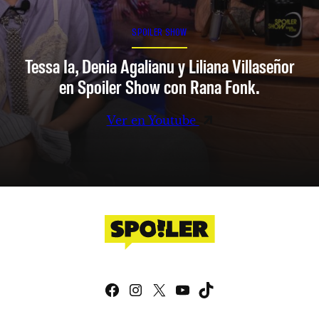
SPOILER SHOW
Tessa Ia, Denia Agalianu y Liliana Villaseñor
en Spoiler Show con Rana Fonk.
Ver en Youtube
Facebook
Instagram
X
YouTube
TikTok