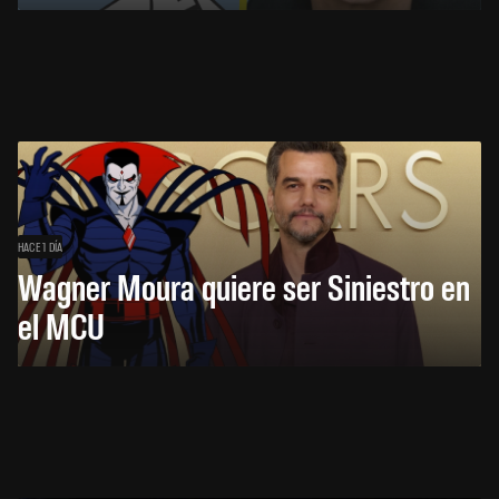
HACE 1 DÍA
Wagner Moura quiere ser Siniestro en
el MCU