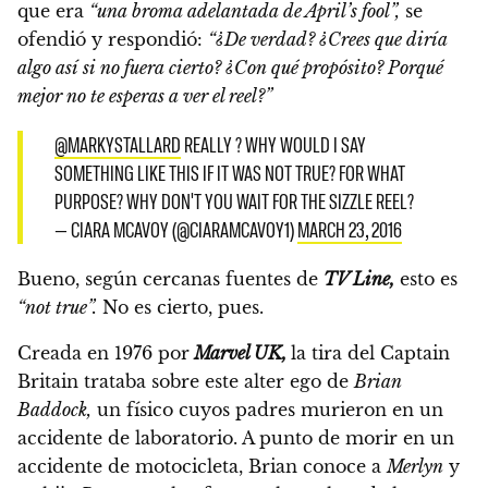
que era
“una broma adelantada de April’s fool”,
se
ofendió y respondió:
“¿De verdad? ¿Crees que diría
algo así si no fuera cierto? ¿Con qué propósito? Porqué
mejor no te esperas a ver el reel?”
@MARKYSTALLARD
REALLY ? WHY WOULD I SAY
SOMETHING LIKE THIS IF IT WAS NOT TRUE? FOR WHAT
PURPOSE? WHY DON'T YOU WAIT FOR THE SIZZLE REEL?
— CIARA MCAVOY (@CIARAMCAVOY1)
MARCH 23, 2016
Bueno, según cercanas fuentes de
TV Line,
esto es
“not true”.
No es cierto, pues.
Creada en 1976 por
Marvel UK,
la tira del Captain
Britain trataba sobre este alter ego de
Brian
Baddock,
un físico cuyos padres murieron en un
accidente de laboratorio. A punto de morir en un
accidente de motocicleta, Brian conoce a
Merlyn
y