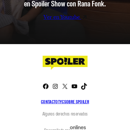
en Spoiler Show con Rana Fonk.
Ver en Youtube
Facebook
Instagram
X
YouTube
TikTok
CONTACTO
TYC
SOBRE SPOILER
Algunos derechos reservados