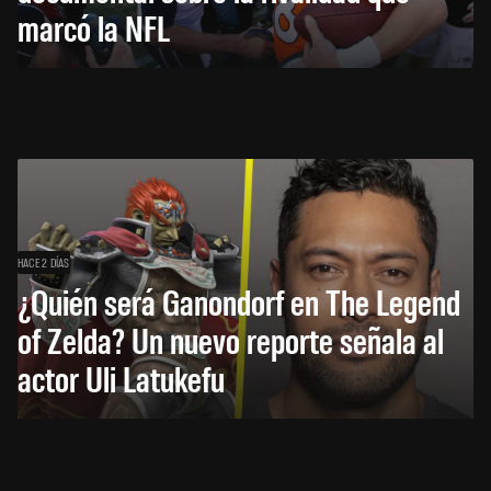
marcó la NFL
HACE 2 DÍAS
¿Quién será Ganondorf en The Legend
of Zelda? Un nuevo reporte señala al
actor Uli Latukefu