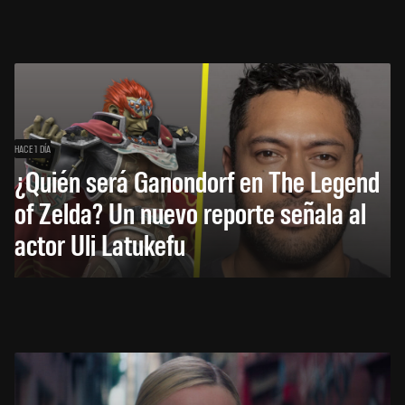
HACE 1 DÍA
¿Quién será Ganondorf en The Legend
of Zelda? Un nuevo reporte señala al
actor Uli Latukefu