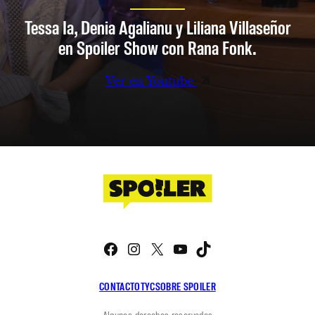
Tessa Ia, Denia Agalianu y Liliana Villaseñor
en Spoiler Show con Rana Fonk.
Ver en Youtube
Facebook
Instagram
X
YouTube
TikTok
CONTACTO
TYC
SOBRE SPOILER
Algunos derechos reservados