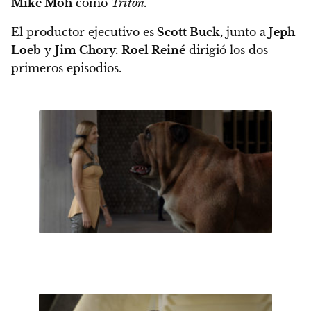
Mike Moh
como
Triton.
El productor ejecutivo es
Scott Buck,
junto a
Jeph
Loeb
y
Jim Chory.
Roel Reiné
dirigió los dos
primeros episodios.