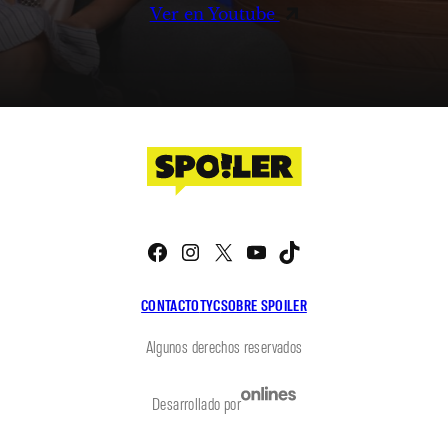
Ver en Youtube
Facebook
Instagram
X
YouTube
TikTok
CONTACTO
TYC
SOBRE SPOILER
Algunos derechos reservados
Desarrollado por