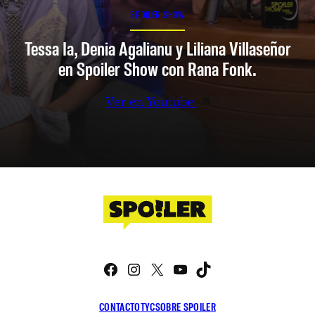
SPOILER SHOW
Tessa Ia, Denia Agalianu y Liliana Villaseñor
en Spoiler Show con Rana Fonk.
Ver en Youtube
Facebook
Instagram
X
YouTube
TikTok
CONTACTO
TYC
SOBRE SPOILER